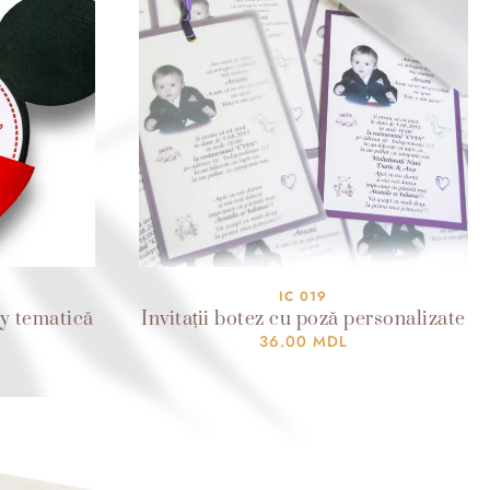
IC 019
ey tematică
Invitații botez cu poză personalizate
36.00
MDL