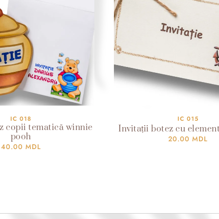
IC 018
IC 015
ez copii tematică winnie
Invitații botez cu elemen
pooh
20.00
MDL
40.00
MDL