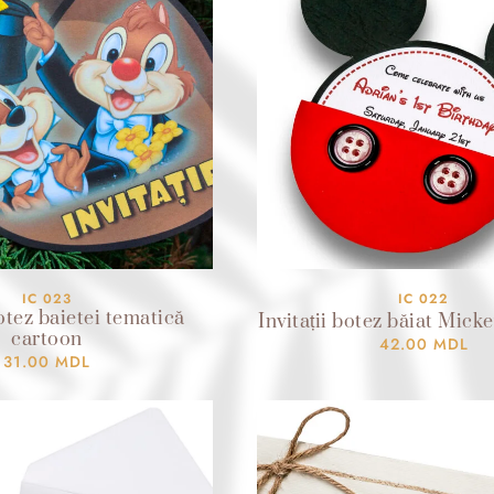
IC 023
IC 022
botez baietei tematică
Invitații botez băiat Mick
cartoon
42.00
MDL
31.00
MDL