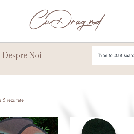
Caută
Despre Noi
Sortat
după
e 5 rezultate
cele
mai
recente