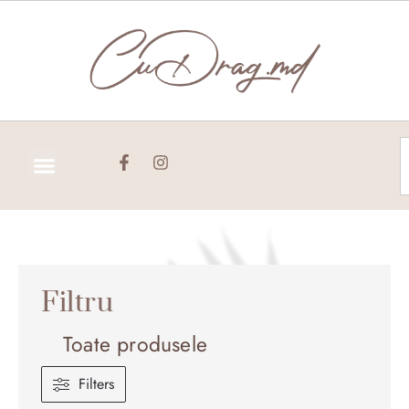
Skip
to
content
C
Filtru
Toate produsele
Filters