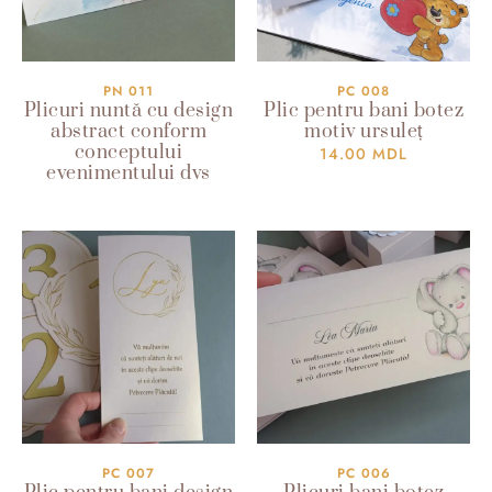
PN 011
PC 008
Plicuri nuntă cu design
Plic pentru bani botez
abstract conform
motiv ursuleț
conceptului
14.00
MDL
evenimentului dvs
PC 007
PC 006