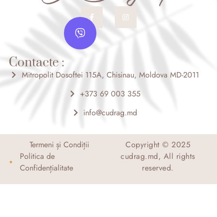
F
I
a
n
V
c
s
i
e
t
b
a
b
o
g
e
o
r
Contacte :
r
k
a
-
m
Mitropolit Dosoftei 115A, Chisinau, Moldova MD-2011
f
+373 69 003 355
info@cudrag.md
Termeni și Condiții
Copyright © 2025
Politica de
cudrag.md, All rights
Confidențialitate
reserved.