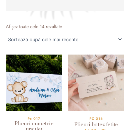
Sortat
după
Afișez toate cele 14 rezultate
cele
mai
recente
Pc 017
PC 016
Plicuri cumetrie
Plicuri botez fetițe
ursuleț