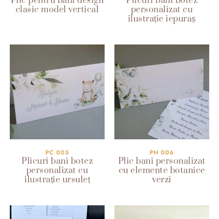
Plic pentru bani design
Plicuri bani botez
clasic model vertical
personalizat cu
ilustrație iepuraș
PC 005
PN 006
Plicuri bani botez
Plic bani personalizat
personalizat cu
cu elemente botanice
ilustrație ursuleț
verzi