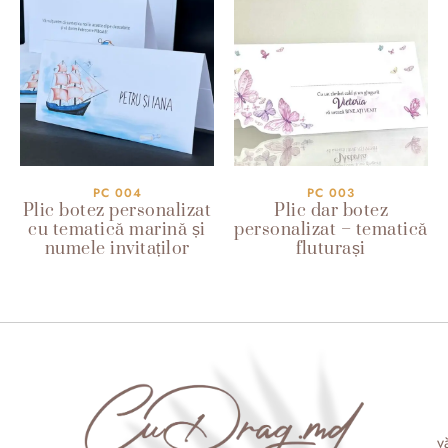
PC 004
PC 003
Plic botez personalizat
Plic dar botez
cu tematică marină și
personalizat – tematică
numele invitaților
fluturași
v