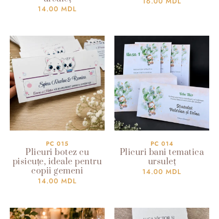
16.00
MDL
14.00
MDL
PC 015
PC 014
Plicuri botez cu
Plicuri bani tematica
pisicuțe, ideale pentru
ursuleț
copii gemeni
14.00
MDL
14.00
MDL