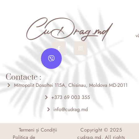
v
F
I
a
n
V
c
s
i
e
t
b
a
b
o
g
e
o
r
Contacte :
r
k
a
-
m
Mitropolit Dosoftei 115A, Chisinau, Moldova MD-2011
f
+373 69 003 355
info@cudrag.md
Termeni și Condiții
Copyright © 2025
Politica de
cudrag.md, All rights