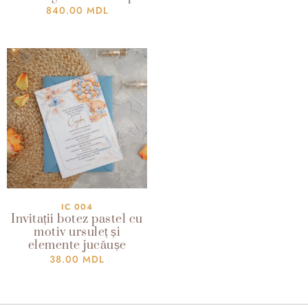
840.00
MDL
IC 004
Invitații botez pastel cu
motiv ursuleț și
elemente jucăușe
38.00
MDL