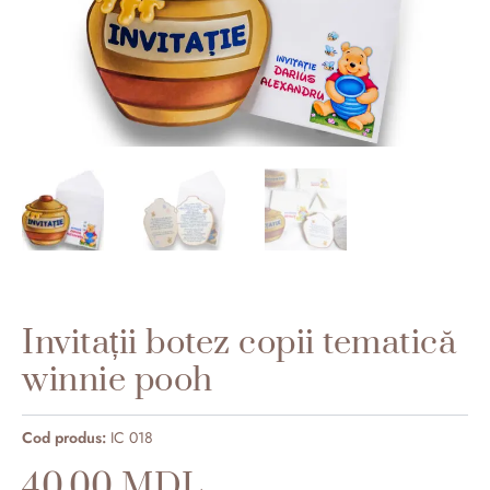
Invitații botez copii tematică
winnie pooh
IC 018
40.00
MDL