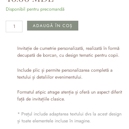
Cantitate
Disponibil pentru precomandă
Invitații
botez
ADAUGĂ ÎN COȘ
copii
tematică
winnie
Invitație de cumetrie personalizată, realizată în formă
pooh
decupată de borcan, cu design tematic pentru copii.
Include plic și permite personalizarea completă a
textului și detaliilor evenimentului.
Formatul atipic atrage atenția și oferă un aspect diferit
față de invitațiile clasice.
* Prețul include adaptarea textului dvs la acest design
și toate elementele incluse în imagine.