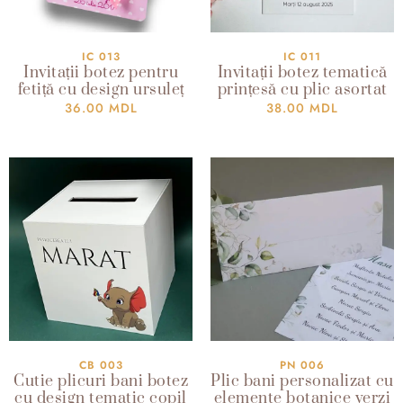
IC 013
IC 011
Invitații botez pentru
Invitații botez tematică
fetiță cu design ursuleț
prințesă cu plic asortat
36.00
MDL
38.00
MDL
CB 003
PN 006
Cutie plicuri bani botez
Plic bani personalizat cu
cu design tematic copil
elemente botanice verzi