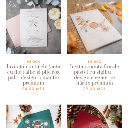
IN 004
IN 003
Invitații nuntă elegantă
Invitații nuntă florale
cu flori albe și plic roz
pastel cu sigiliu –
pal – design romantic
design elegant pe
premium
hârtie premium
24.00
MDL
32.00
MDL