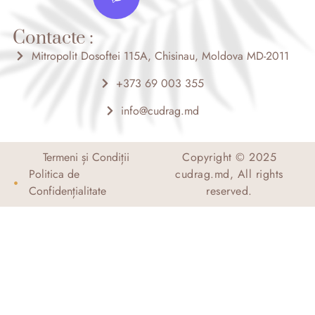
b
b
a
o
g
e
o
r
Contacte :
r
k
a
-
m
Mitropolit Dosoftei 115A, Chisinau, Moldova MD-2011
f
+373 69 003 355
info@cudrag.md
Termeni și Condiții
Copyright © 2025
Politica de
cudrag.md, All rights
Confidențialitate
reserved.