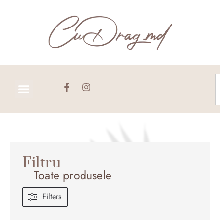
Skip
to
content
C
Filtru
Toate produsele
Filters