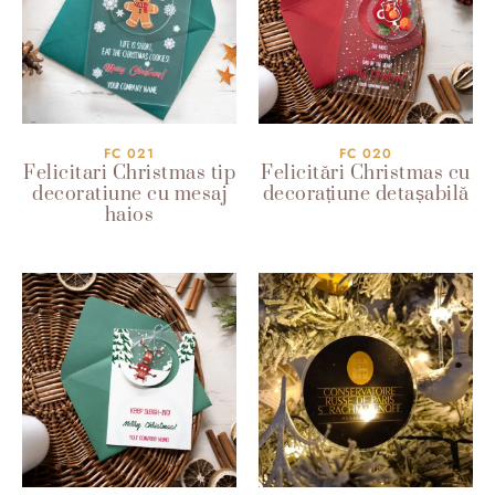
FC 021
FC 020
Felicitari Christmas tip
Felicitări Christmas cu
decoratiune cu mesaj
decorațiune detașabilă
haios