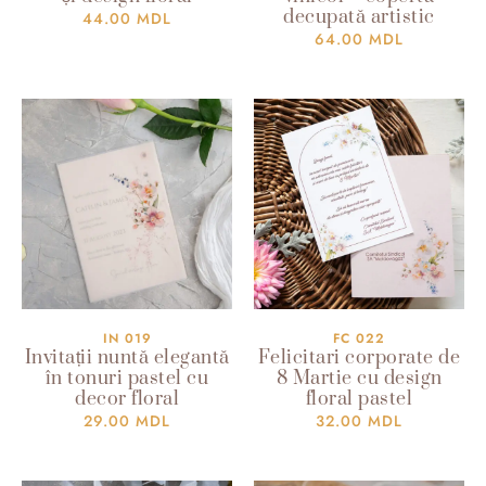
decupată artistic
44.00
MDL
64.00
MDL
IN 019
FC 022
Invitații nuntă elegantă
Felicitari corporate de
în tonuri pastel cu
8 Martie cu design
decor floral
floral pastel
29.00
MDL
32.00
MDL