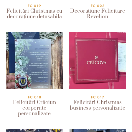
FC 019
FC 023
Felicitări Christmas cu
Decorațiune Felicitare
decorațiune detașabilă
Revelion
FC 018
FC 017
Felicitări Crăciun
Felicitări Christmas
corporate
business personalizate
personalizate