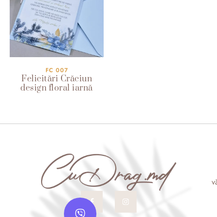
FC 007
Felicitări Crăciun
design floral iarnă
v
F
I
V
a
n
c
s
i
e
t