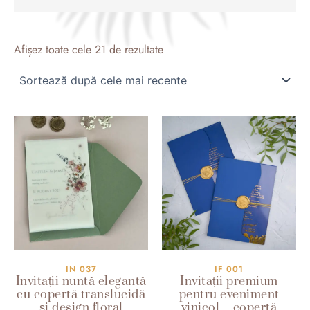
Sortat
după
Afișez toate cele 21 de rezultate
cele
mai
recente
IN 037
IF 001
Invitații nuntă elegantă
Invitații premium
cu copertă translucidă
pentru eveniment
și design floral
vinicol – copertă