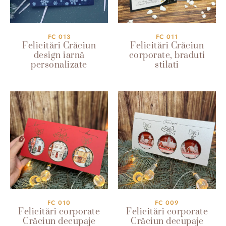
FC 013
FC 011
Felicitări Crăciun
Felicitări Crăciun
design iarnă
corporate, braduti
personalizate
stilati
FC 010
FC 009
Felicitări corporate
Felicitări corporate
Crăciun decupaje
Crăciun decupaje