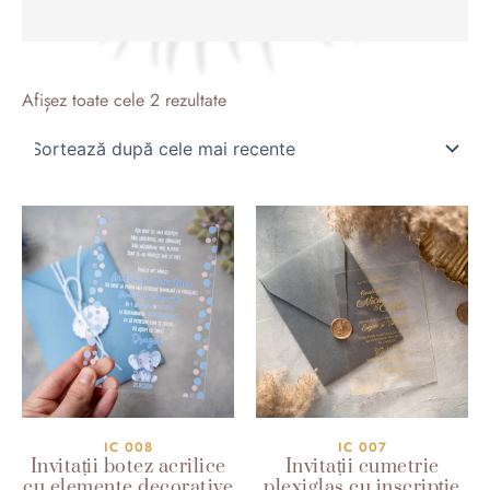
Sortat
după
Afișez toate cele 2 rezultate
cele
mai
recente
IC 008
IC 007
Invitații botez acrilice
Invitații cumetrie
cu elemente decorative
plexiglas cu inscripție