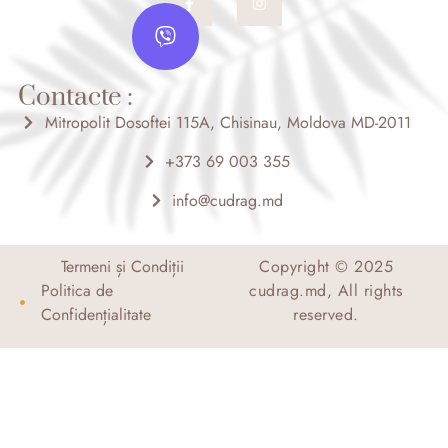
a
n
V
c
s
i
e
t
b
a
b
o
g
e
o
r
Contacte :
r
k
a
-
m
Mitropolit Dosoftei 115A, Chisinau, Moldova MD-2011
f
+373 69 003 355
info@cudrag.md
Termeni și Condiții
Copyright © 2025
Politica de
cudrag.md, All rights
Confidențialitate
reserved.