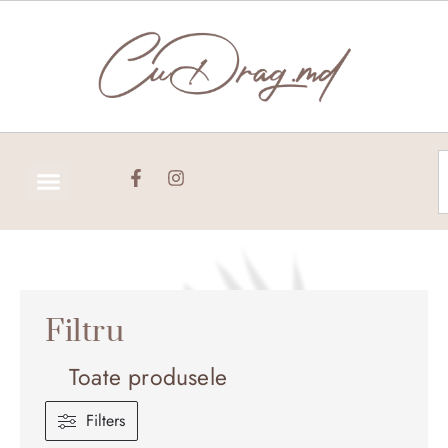
Skip
to
content
C
Filtru
Toate produsele
Filters