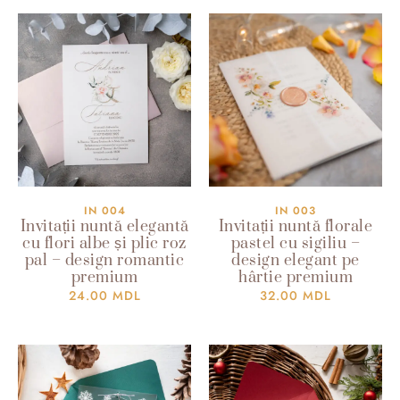
IN 004
IN 003
Invitații nuntă elegantă
Invitații nuntă florale
cu flori albe și plic roz
pastel cu sigiliu –
pal – design romantic
design elegant pe
premium
hârtie premium
24.00
MDL
32.00
MDL