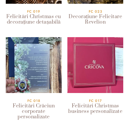
FC 019
FC 023
Felicitări Christmas cu
Decorațiune Felicitare
decorațiune detașabilă
Revelion
FC 018
FC 017
Felicitări Crăciun
Felicitări Christmas
corporate
business personalizate
personalizate