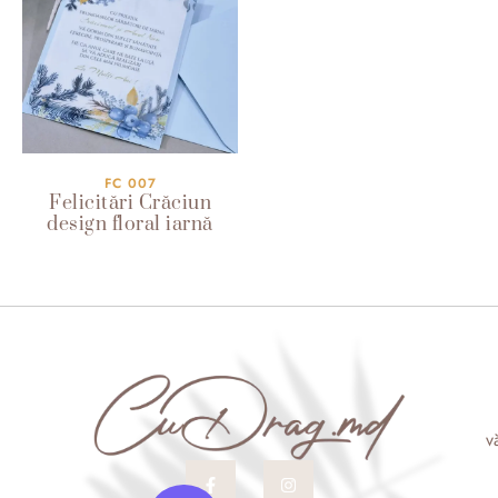
FC 007
Felicitări Crăciun
design floral iarnă
v
F
I
a
n
V