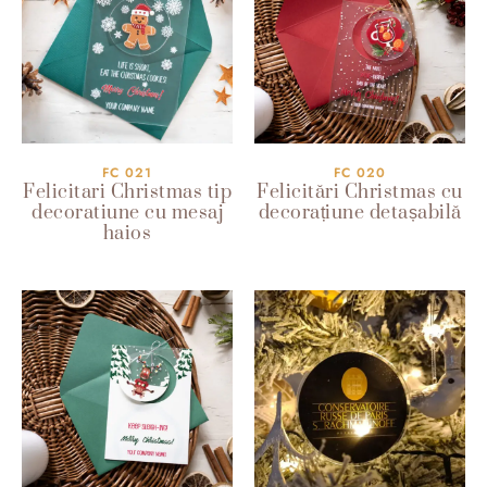
FC 021
FC 020
Felicitari Christmas tip
Felicitări Christmas cu
decoratiune cu mesaj
decorațiune detașabilă
haios