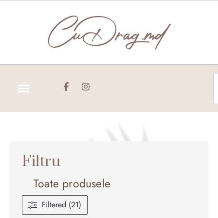
Skip
to
content
C
Filtru
Toate produsele
Filtered (21)