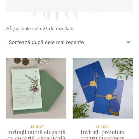
Sortat
după
Afișez toate cele 21 de rezultate
cele
mai
recente
IN 037
IF 001
Invitații nuntă elegantă
Invitații premium
cu copertă translucidă
pentru eveniment