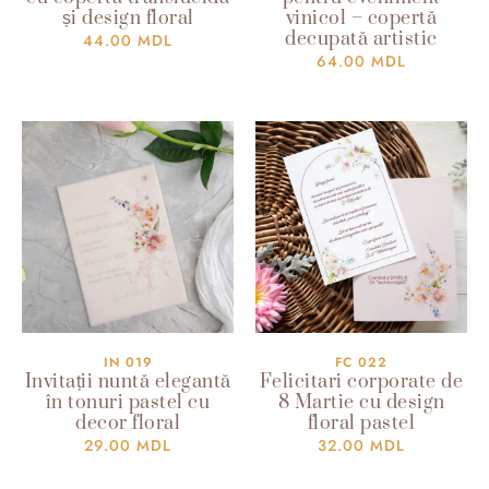
și design floral
vinicol – copertă
decupată artistic
44.00
MDL
64.00
MDL
IN 019
FC 022
Invitații nuntă elegantă
Felicitari corporate de
în tonuri pastel cu
8 Martie cu design
decor floral
floral pastel
29.00
MDL
32.00
MDL