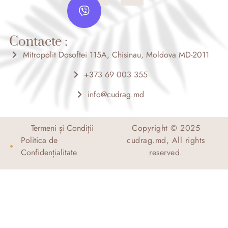
c
s
i
e
t
b
a
b
o
g
e
o
r
Contacte :
r
k
a
-
m
Mitropolit Dosoftei 115A, Chisinau, Moldova MD-2011
f
+373 69 003 355
info@cudrag.md
Termeni și Condiții
Copyright © 2025
Politica de
cudrag.md, All rights
Confidențialitate
reserved.