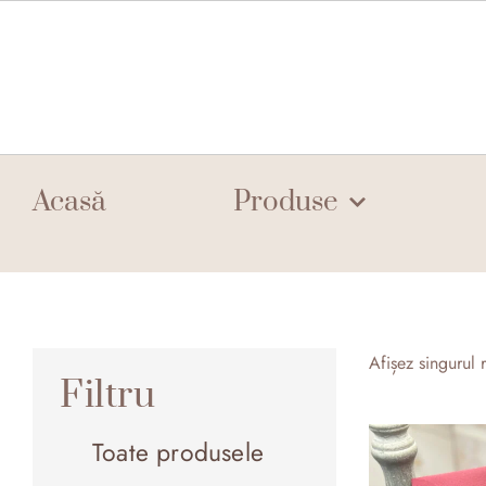
Skip
to
content
Acasă
Produse
Afișez singurul r
Filtru
Toate produsele