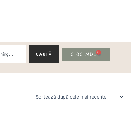
0
CART
0.00
MDL
CAUTĂ