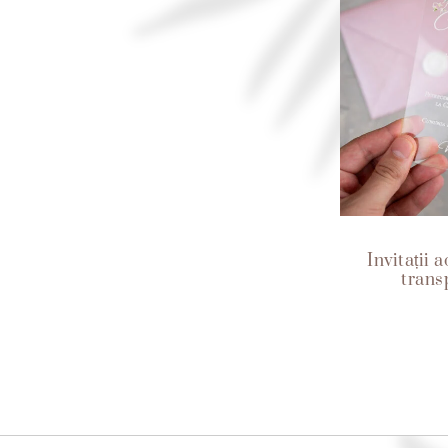
Invitații a
trans