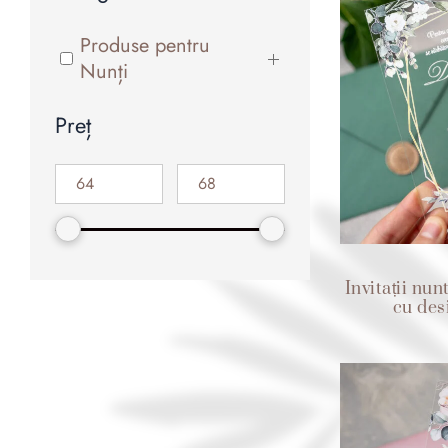
Produse pentru
Nunți
Preț
Invitații nun
cu des