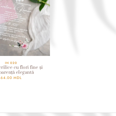
IN 020
crilice cu flori fine și
parență elegantă
64.00
MDL