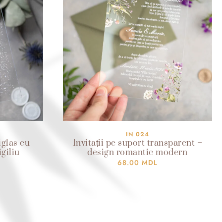
IN 024
iglas cu
Invitații pe suport transparent –
giliu
design romantic modern
68.00
MDL