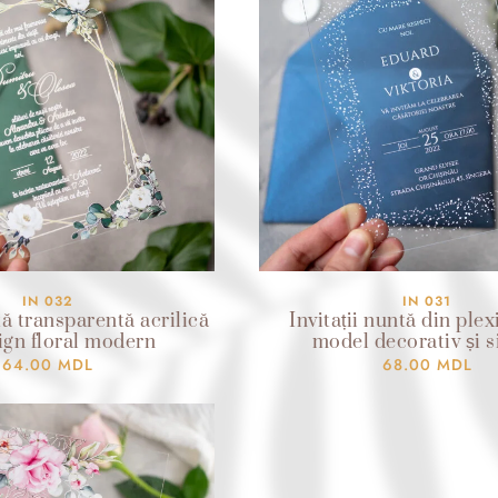
IN 032
IN 031
tă transparentă acrilică
Invitații nuntă din plex
ign floral modern
model decorativ și si
64.00
MDL
68.00
MDL