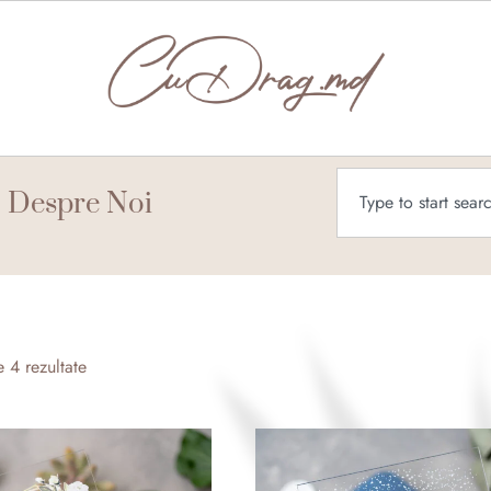
Caută
Despre Noi
Sortat
după
e 4 rezultate
cele
mai
recente