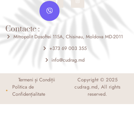
a
n
V
c
s
i
e
t
b
a
b
o
g
e
o
r
Contacte :
r
k
a
-
m
Mitropolit Dosoftei 115A, Chisinau, Moldova MD-2011
f
+373 69 003 355
info@cudrag.md
Termeni și Condiții
Copyright © 2025
Politica de
cudrag.md, All rights
Confidențialitate
reserved.