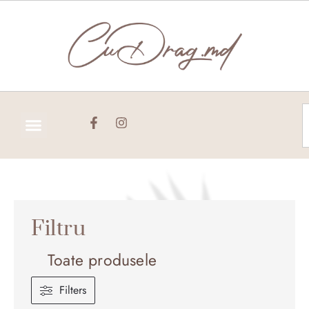
Skip
to
content
C
Filtru
Toate produsele
Filters