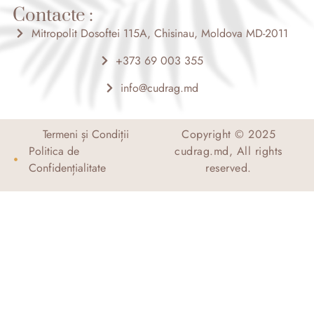
o
r
Contacte :
r
k
a
-
m
Mitropolit Dosoftei 115A, Chisinau, Moldova MD-2011
f
+373 69 003 355
info@cudrag.md
Termeni și Condiții
Copyright © 2025
Politica de
cudrag.md, All rights
Confidențialitate
reserved.