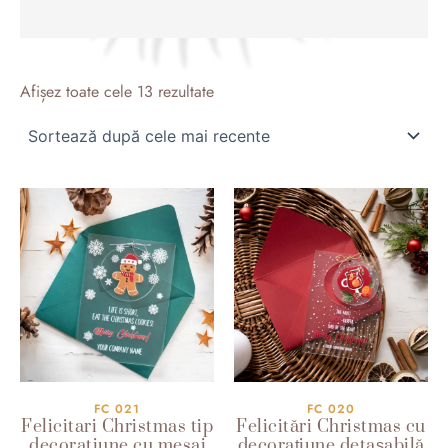
Sortat
după
Afișez toate cele 13 rezultate
cele
mai
recente
FC 021
FC 020
Felicitari Christmas tip
Felicitări Christmas cu
decoratiune cu mesaj
decorațiune detașabilă