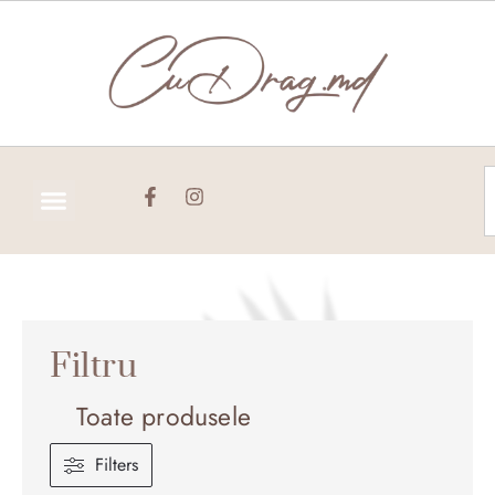
Skip
to
content
C
Filtru
Toate produsele
Filters