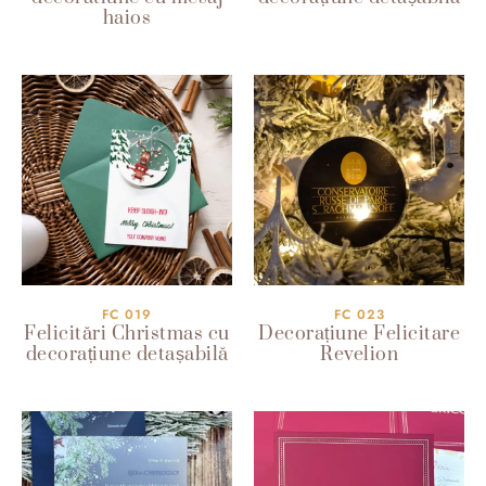
haios
FC 019
FC 023
Felicitări Christmas cu
Decorațiune Felicitare
decorațiune detașabilă
Revelion