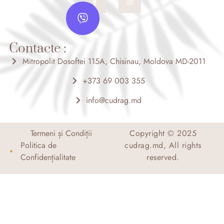
a
n
V
c
s
i
e
t
b
a
b
o
g
e
o
r
Contacte :
r
k
a
-
m
Mitropolit Dosoftei 115A, Chisinau, Moldova MD-2011
f
+373 69 003 355
info@cudrag.md
Termeni și Condiții
Copyright © 2025
Politica de
cudrag.md, All rights
Confidențialitate
reserved.