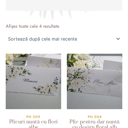
Sortat
după
Afișez toate cele 4 rezultate
cele
mai
recente
PN 009
PN 008
Plicuri nuntă cu flori
Plic pentru dar nuntă
albe
cu design floral alb