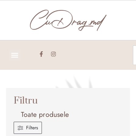
Skip
to
content
C
Filtru
Toate produsele
Filters