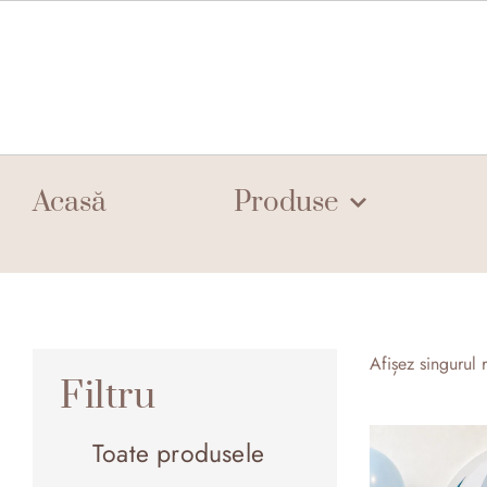
Skip
to
content
Acasă
Produse
Afișez singurul r
Filtru
Toate produsele