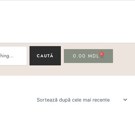
0
CART
0.00
MDL
CAUTĂ