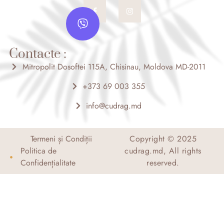
F
I
V
a
n
c
s
i
e
t
b
b
a
o
g
e
o
r
Contacte :
r
k
a
-
m
Mitropolit Dosoftei 115A, Chisinau, Moldova MD-2011
f
+373 69 003 355
info@cudrag.md
Termeni și Condiții
Copyright © 2025
Politica de
cudrag.md, All rights
Confidențialitate
reserved.