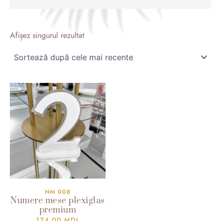
Afișez singurul rezultat
NM 008
Numere mese plexiglas
premium
174.00
MDL