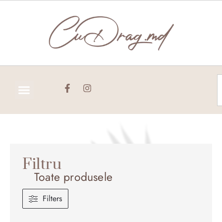
Skip
to
content
C
Filtru
Toate produsele
Filters