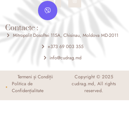
a
n
V
c
s
i
e
t
b
a
b
o
g
e
o
r
Contacte :
r
k
a
-
m
Mitropolit Dosoftei 115A, Chisinau, Moldova MD-2011
f
+373 69 003 355
info@cudrag.md
Termeni și Condiții
Copyright © 2025
Politica de
cudrag.md, All rights
Confidențialitate
reserved.