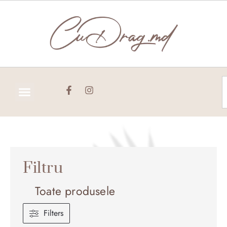
Skip
to
content
C
Filtru
Toate produsele
Filters