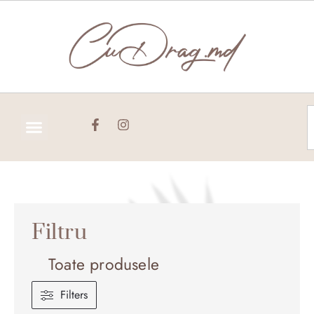
Skip
to
content
C
Filtru
Toate produsele
Filters