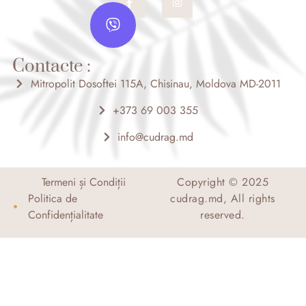
a
n
V
c
s
i
e
t
b
a
b
o
g
e
o
r
Contacte :
r
k
a
-
m
Mitropolit Dosoftei 115A, Chisinau, Moldova MD-2011
f
+373 69 003 355
info@cudrag.md
Termeni și Condiții
Copyright © 2025
Politica de
cudrag.md, All rights
Confidențialitate
reserved.