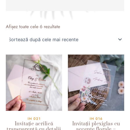
Sortat
după
Afișez toate cele 6 rezultate
cele
mai
recente
IN 021
IN 016
Invitație acrilică
Invitații plexiglas cu
transparentă cu detalii
accente florale –