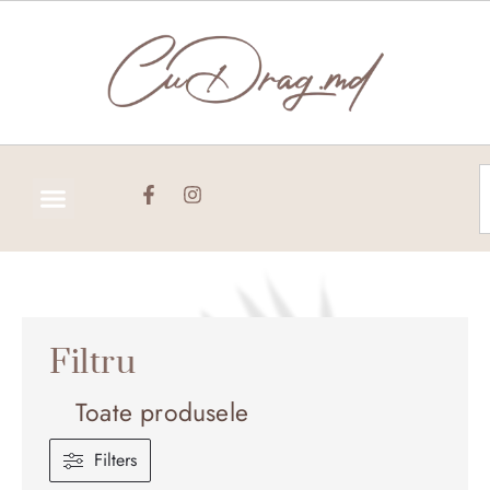
Skip
to
content
C
Filtru
Toate produsele
Filters