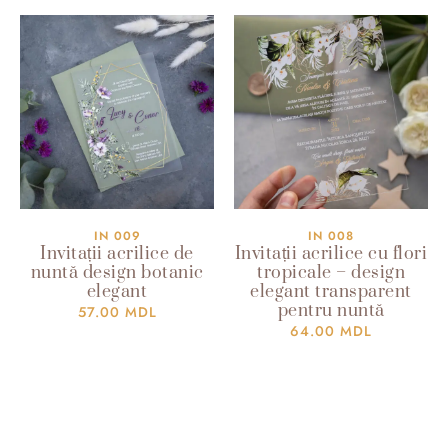
IN 009
IN 008
Invitații acrilice de
Invitații acrilice cu flori
nuntă design botanic
tropicale – design
elegant
elegant transparent
pentru nuntă
57.00
MDL
64.00
MDL