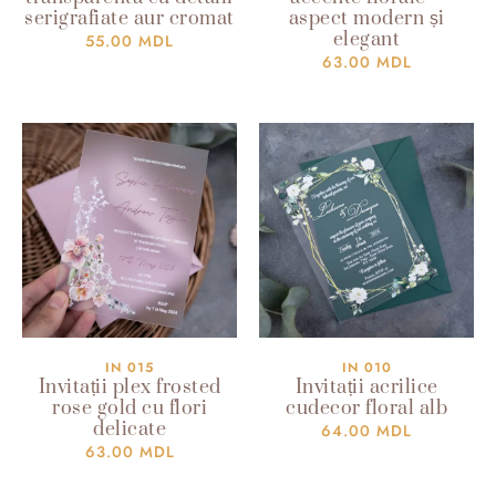
serigrafiate aur cromat
aspect modern și
elegant
55.00
MDL
63.00
MDL
IN 015
IN 010
Invitații plex frosted
Invitații acrilice
rose gold cu flori
cudecor floral alb
delicate
64.00
MDL
63.00
MDL