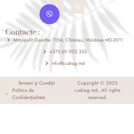
F
I
V
a
n
c
s
i
e
t
b
b
a
o
g
e
o
r
Contacte :
r
k
a
-
m
Mitropolit Dosoftei 115A, Chisinau, Moldova MD-2011
f
+373 69 003 355
info@cudrag.md
Termeni și Condiții
Copyright © 2025
Politica de
cudrag.md, All rights
Confidențialitate
reserved.