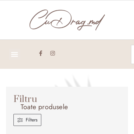
Skip
to
content
C
Filtru
Toate produsele
Filters