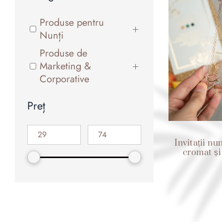
Produse pentru
Nunți
Produse de
Marketing &
Corporative
Preț
Invitații nu
cromat și