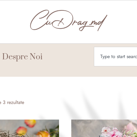
Caută
Despre Noi
Sortat
după
e 3 rezultate
cele
mai
recente