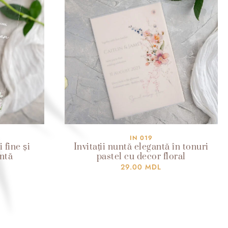
IN 019
i fine și
Invitații nuntă elegantă în tonuri
ntă
pastel cu decor floral
29.00
MDL