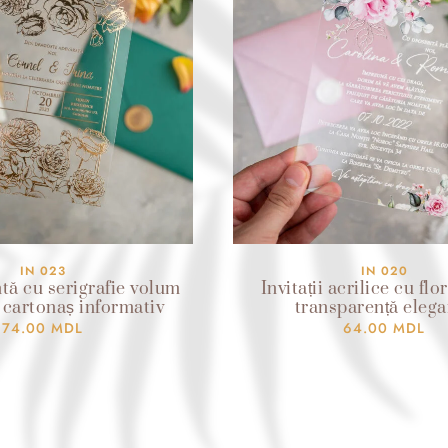
IN 023
IN 020
ntă cu serigrafie volum
Invitații acrilice cu flor
 cartonaș informativ
transparență elega
74.00
MDL
64.00
MDL