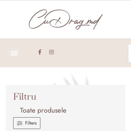
Skip
to
content
C
Filtru
Toate produsele
Filters