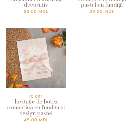
decorativ
pastel cu fundiță
38.00
MDL
29.00
MDL
IC 001
Invitație de botez
romantică cu fundiță și
design pastel
45.00
MDL