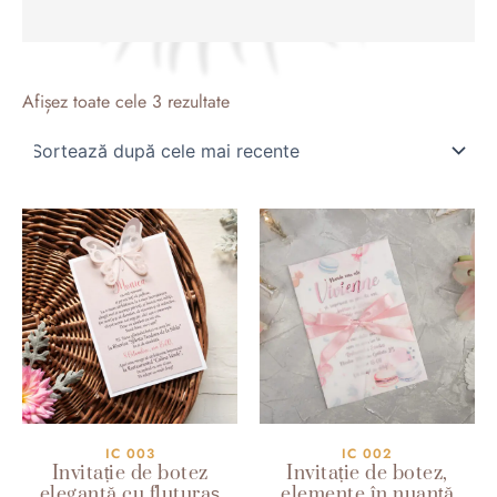
Sortat
după
Afișez toate cele 3 rezultate
cele
mai
recente
IC 003
IC 002
Invitație de botez
Invitație de botez,
elegantă cu fluturaș
elemente în nuanță