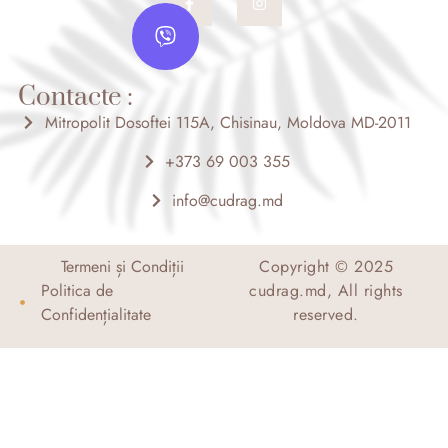
a
n
V
c
s
i
e
t
b
a
b
o
g
e
o
r
Contacte :
r
k
a
-
m
Mitropolit Dosoftei 115A, Chisinau, Moldova MD-2011
f
+373 69 003 355
info@cudrag.md
Termeni și Condiții
Copyright © 2025
Politica de
cudrag.md, All rights
Confidențialitate
reserved.