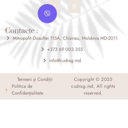
F
I
V
a
n
c
s
i
e
t
b
b
a
o
g
e
o
r
Contacte :
r
k
a
-
m
Mitropolit Dosoftei 115A, Chisinau, Moldova MD-2011
f
+373 69 003 355
info@cudrag.md
Termeni și Condiții
Copyright © 2025
Politica de
cudrag.md, All rights
Confidențialitate
reserved.