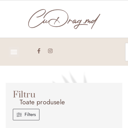
Skip
to
content
C
Filtru
Toate produsele
Filters