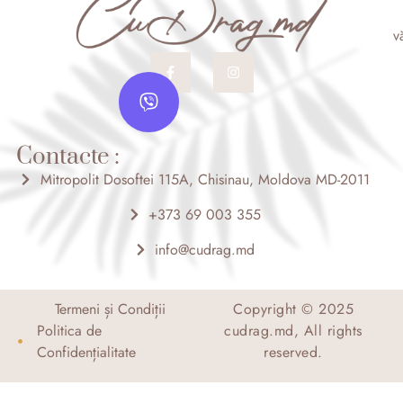
v
F
I
a
n
V
c
s
i
e
t
b
a
b
o
g
e
o
r
Contacte :
r
k
a
-
m
Mitropolit Dosoftei 115A, Chisinau, Moldova MD-2011
f
+373 69 003 355
info@cudrag.md
Termeni și Condiții
Copyright © 2025
Politica de
cudrag.md, All rights
Confidențialitate
reserved.