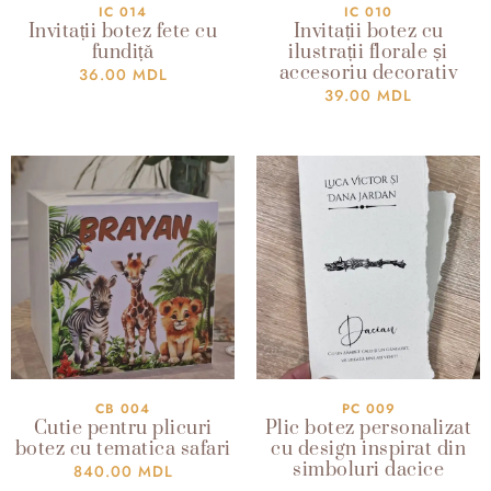
IC 014
IC 010
Invitații botez fete cu
Invitații botez cu
fundiță
ilustrații florale și
accesoriu decorativ
36.00
MDL
39.00
MDL
CB 004
PC 009
Cutie pentru plicuri
Plic botez personalizat
botez cu tematica safari
cu design inspirat din
simboluri dacice
840.00
MDL