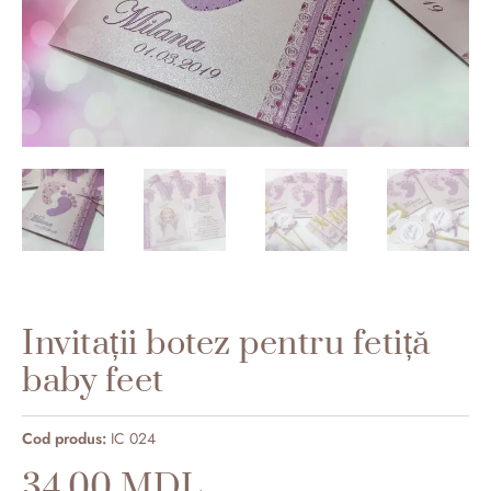
Invitații botez pentru fetiță
baby feet
IC 024
34.00
MDL