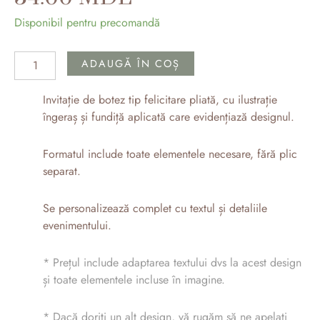
Cantitate
Disponibil pentru precomandă
Invitații
botez
ADAUGĂ ÎN COȘ
pentru
fetiță
Invitație de botez tip felicitare pliată, cu ilustrație
baby
îngeraș și fundiță aplicată care evidențiază designul.
feet
Formatul include toate elementele necesare, fără plic
separat.
Se personalizează complet cu textul și detaliile
evenimentului.
* Prețul include adaptarea textului dvs la acest design
și toate elementele incluse în imagine.
* Dacă doriți un alt design, vă rugăm să ne apelați