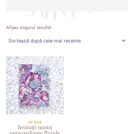
Afișez singurul rezultat
IN 048
Invitații nuntă
personalizate florale