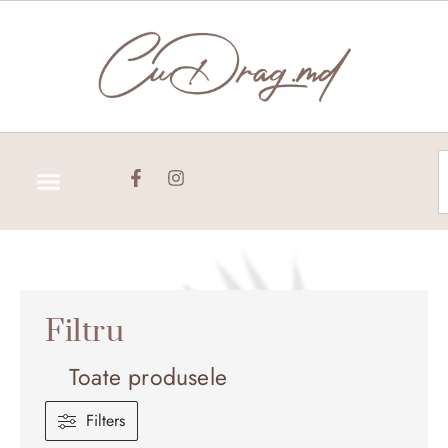
Skip
to
content
C
Filtru
Toate produsele
Filters