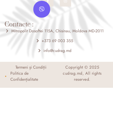
a
n
V
c
s
i
e
t
b
a
b
o
g
e
o
r
Contacte :
r
k
a
-
m
Mitropolit Dosoftei 115A, Chisinau, Moldova MD-2011
f
+373 69 003 355
info@cudrag.md
Termeni și Condiții
Copyright © 2025
Politica de
cudrag.md, All rights
Confidențialitate
reserved.