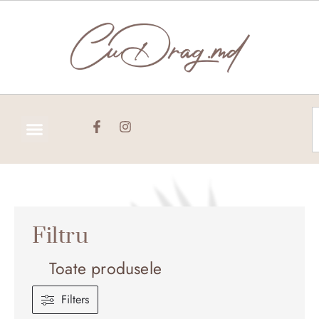
Skip
to
content
C
Filtru
Toate produsele
Filters