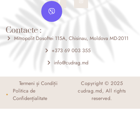
a
n
V
c
s
i
e
t
b
a
b
o
g
e
o
r
Contacte :
r
k
a
-
m
Mitropolit Dosoftei 115A, Chisinau, Moldova MD-2011
f
+373 69 003 355
info@cudrag.md
Termeni și Condiții
Copyright © 2025
Politica de
cudrag.md, All rights
Confidențialitate
reserved.