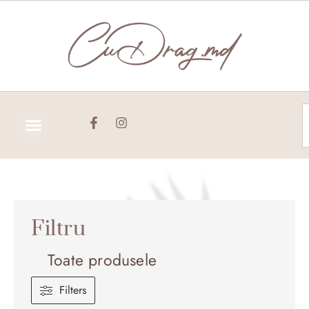
Skip
to
content
C
Filtru
Toate produsele
Filters