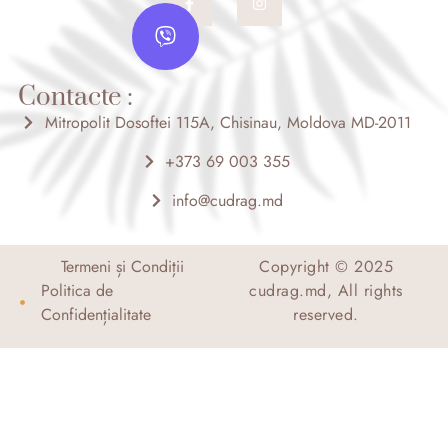
a
n
V
c
s
i
e
t
b
a
b
o
g
e
o
r
Contacte :
r
k
a
-
m
Mitropolit Dosoftei 115A, Chisinau, Moldova MD-2011
f
+373 69 003 355
info@cudrag.md
Termeni și Condiții
Copyright © 2025
Politica de
cudrag.md, All rights
Confidențialitate
reserved.