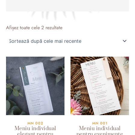
Sortat
după
Afișez toate cele 2 rezultate
cele
mai
recente
MN 002
MN 001
Meniu individual
Meniu individual
elegant pentru
pentru evenimente