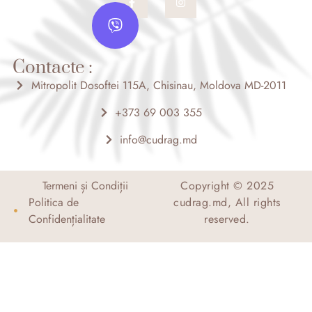
a
n
V
c
s
i
e
t
b
a
b
o
g
e
o
r
Contacte :
r
k
a
-
m
Mitropolit Dosoftei 115A, Chisinau, Moldova MD-2011
f
+373 69 003 355
info@cudrag.md
Termeni și Condiții
Copyright © 2025
Politica de
cudrag.md, All rights
Confidențialitate
reserved.