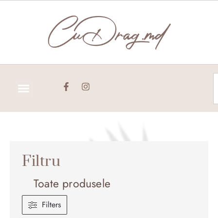
Skip
to
content
C
Filtru
Toate produsele
Filters