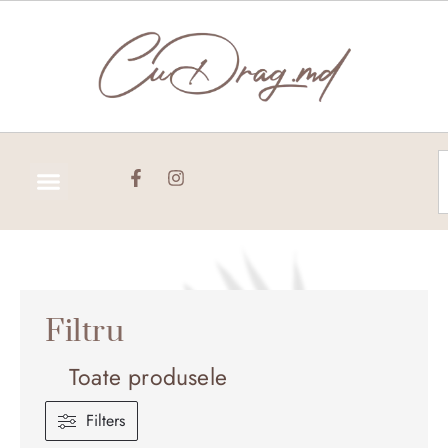
Skip
to
content
C
Filtru
Toate produsele
Filters