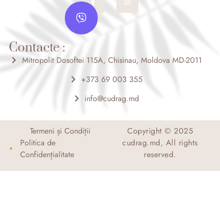
a
n
V
c
s
i
e
t
b
a
b
o
g
e
o
r
Contacte :
r
k
a
-
m
Mitropolit Dosoftei 115A, Chisinau, Moldova MD-2011
f
+373 69 003 355
info@cudrag.md
Termeni și Condiții
Copyright © 2025
Politica de
cudrag.md, All rights
Confidențialitate
reserved.