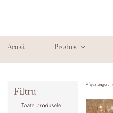
Skip
to
content
Acasă
Produse
Afișez singurul r
Filtru
Toate produsele