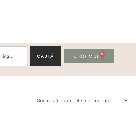
0
CART
0.00
MDL
CAUTĂ