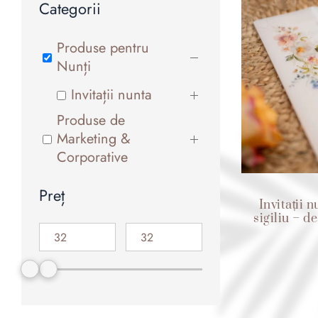
Categorii
Produse pentru
Nunți
Invitații nunta
Produse de
Marketing &
Corporative
Preț
Invitații 
sigiliu – d