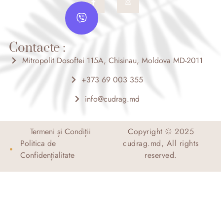
a
n
V
c
s
i
e
t
b
a
b
o
g
e
o
r
Contacte :
r
k
a
-
m
Mitropolit Dosoftei 115A, Chisinau, Moldova MD-2011
f
+373 69 003 355
info@cudrag.md
Termeni și Condiții
Copyright © 2025
Politica de
cudrag.md, All rights
Confidențialitate
reserved.