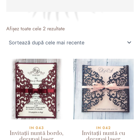
Sortat
după
Afișez toate cele 2 rezultate
cele
mai
recente
IN 043
IN 042
Invitații nuntă bordo,
Invitații nuntă cu
decupaj laser
decupaj laser