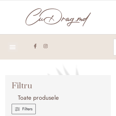
Skip
to
content
C
Filtru
Toate produsele
Filters