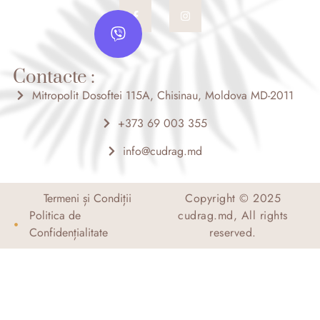
F
I
V
a
n
c
s
i
e
t
b
b
a
o
g
e
o
r
Contacte :
r
k
a
-
m
Mitropolit Dosoftei 115A, Chisinau, Moldova MD-2011
f
+373 69 003 355
info@cudrag.md
Termeni și Condiții
Copyright © 2025
Politica de
cudrag.md, All rights
Confidențialitate
reserved.