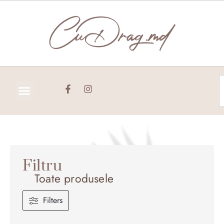
Skip
to
content
C
Filtru
Toate produsele
Filters