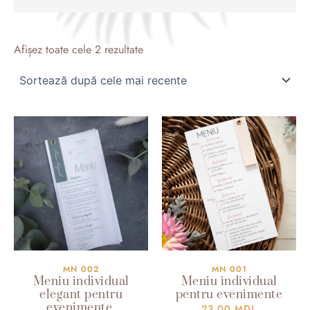
Sortat
după
Afișez toate cele 2 rezultate
cele
mai
recente
MN 002
MN 001
Meniu individual
Meniu individual
elegant pentru
pentru evenimente
evenimente
23.00
MDL