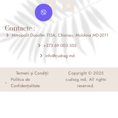
F
I
V
a
n
c
s
i
e
t
b
b
a
o
g
e
o
r
Contacte :
r
k
a
-
m
Mitropolit Dosoftei 115A, Chisinau, Moldova MD-2011
f
+373 69 003 355
info@cudrag.md
Termeni și Condiții
Copyright © 2025
Politica de
cudrag.md, All rights
Confidențialitate
reserved.