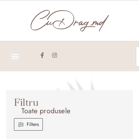
Skip
to
content
C
Filtru
Toate produsele
Filters