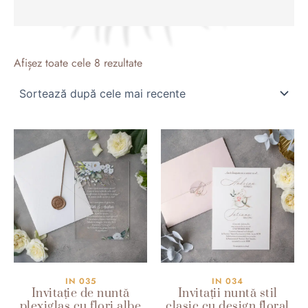
Sortat
după
Afișez toate cele 8 rezultate
cele
mai
recente
IN 035
IN 034
Invitație de nuntă
Invitații nuntă stil
plexiglas cu flori albe
clasic cu design floral