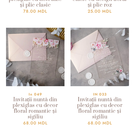
și plic clasic
și plic roz
78.00
MDL
25.00
MDL
In 049
IN 033
Invitații nuntă din
Invitații nuntă din
plexiglas cu decor
plexiglas cu decor
floral romantic și
floral romantic și
sigiliu
sigiliu
68.00
MDL
68.00
MDL