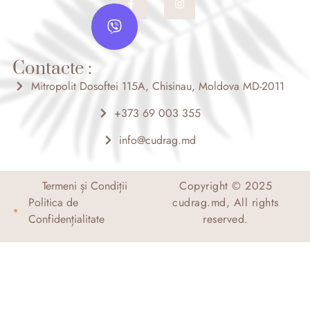
a
n
V
c
s
i
e
t
b
a
b
o
g
e
o
r
Contacte :
r
k
a
-
m
Mitropolit Dosoftei 115A, Chisinau, Moldova MD-2011
f
+373 69 003 355
info@cudrag.md
Termeni și Condiții
Copyright © 2025
Politica de
cudrag.md, All rights
Confidențialitate
reserved.