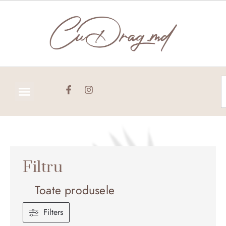
Skip
to
content
C
Filtru
Toate produsele
Filters