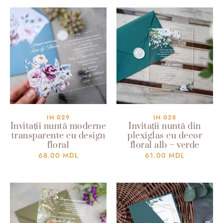
IN 029
IN 028
Invitații nuntă moderne
Invitații nuntă din
transparente cu design
plexiglas cu decor
floral
floral alb – verde
68.00
MDL
61.00
MDL