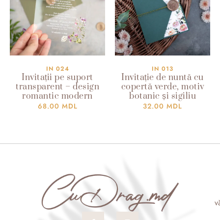
IN 024
IN 013
Invitații pe suport
Invitație de nuntă cu
transparent – design
copertă verde, motiv
romantic modern
botanic și sigiliu
68.00
MDL
32.00
MDL
v
F
I