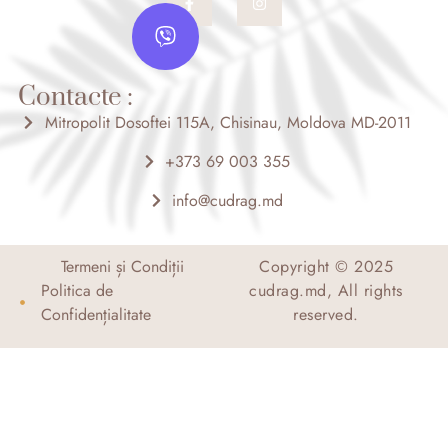
a
n
V
c
s
i
e
t
b
a
b
o
g
e
o
r
Contacte :
r
k
a
-
m
Mitropolit Dosoftei 115A, Chisinau, Moldova MD-2011
f
+373 69 003 355
info@cudrag.md
Termeni și Condiții
Copyright © 2025
Politica de
cudrag.md, All rights
Confidențialitate
reserved.