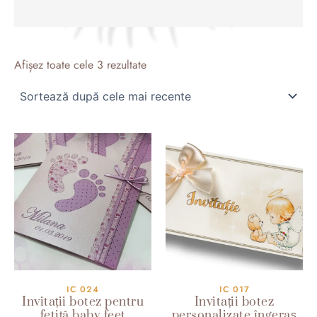
Sortat
după
Afișez toate cele 3 rezultate
cele
mai
recente
IC 024
IC 017
Invitații botez pentru
Invitații botez
fetiță baby feet
personalizate îngeraș