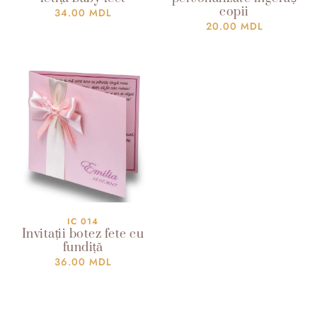
copii
34.00
MDL
20.00
MDL
IC 014
Invitații botez fete cu
fundiță
36.00
MDL