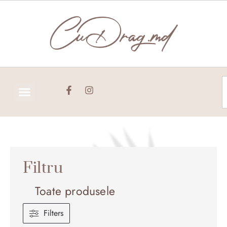
Skip
to
content
C
Filtru
Toate produsele
Filters